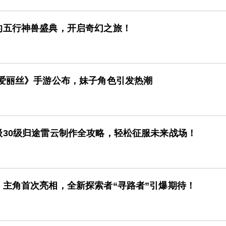
的五行神兽盛典，开启奇幻之旅！
亡爱丽丝》手游公布，妹子角色引发热潮
级30级归途雷云制作全攻略，轻松征服未来战场！
主角首次亮相，全新探索者“寻路者”引爆期待！