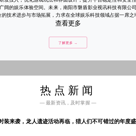
广阔的娱乐体验空间。未来，南阳市磐盾影业视讯科技有限公
业的技术进步与市场拓展，力求在全球娱乐科技领域占据一席之地。.
查看更多
了解更多 →
热点新闻
— 最新资讯，及时掌握 —
新时装来袭，龙人遗迹活动再临，猎人们不可错过的年度