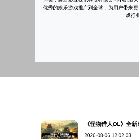
优秀的娱乐游戏推广到全球，为用户带来更
戏行
《怪物猎人OL》全
2026-08-06 12:02:03