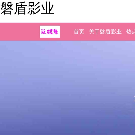
磐盾影业
首页
关于磐盾影业
热