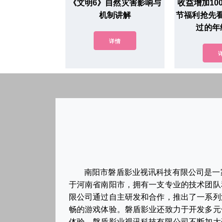
《文明6》自然灾害影响与
收益增加10
机制讲解
节福利抢先
过的年
详情
南阳市磐盾影业视讯科技有限公司是一
于河南省南阳市，拥有一支专业的技术团队
限公司通过自主研发和合作，推出了一系列
畅的游戏体验。磐盾影业还致力于开发多元
体验，磐盾影业视讯科技有限公司不断加大