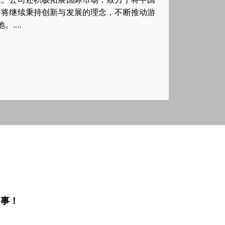
司将继续秉持创新与发展的理念，不断推动游
...
盛事！