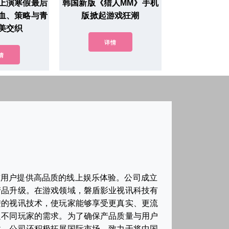
上演寒假最后
韩国新版《猎人MM》手机
血、策略与青
版掀起游戏狂潮
美交织
详情
情
球用户提供高品质的线上娱乐体验。公司成立
产品升级。在游戏领域，磐盾影业视讯科技有
进的视讯技术，使玩家能够享受更真实、更流
足不同玩家的需求。为了确保产品质量与用户
性。公司还积极拓展国际市场，致力于将中国